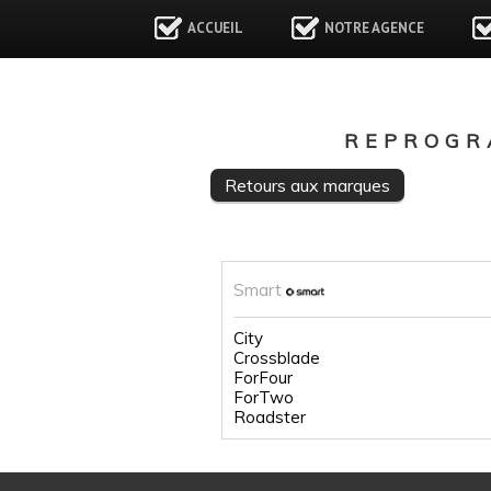
ACCUEIL
NOTRE AGENCE
REPROGR
Retours aux marques
Smart
City
Crossblade
ForFour
ForTwo
Roadster