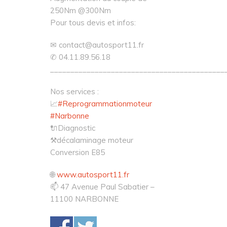
250Nm @300Nm
Pour tous devis et infos:
✉ contact@autosport11.fr
✆ 04.11.89.56.18
___________________________________________
Nos services :
📈
#Reprogrammationmoteur
#Narbonne
🔌Diagnostic
⚒décalaminage moteur
Conversion E85
🌐
www.autosport11.fr
📫 47 Avenue Paul Sabatier –
11100 NARBONNE