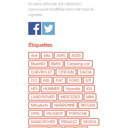
Si votre véhicule est rabaissé /
carrosserie modifiée merci de nous le
signaler.
Étiquettes
4x4
Alfa
AMG
AUDI
BlueHDi
BMW
Camping-car
CHEVROLET
CITROEN
DACIA
DCI
E85
FIAT
FORD
GTI
HDI
HUMMER
Hyundai
KIA
LAND ROVER
MERCEDES
MINI
Mitsubishi
NARBONNE
NISSAN
OPEL
PEUGEOT
PORSCHE
RANG ROVER
RENAULT
SKODA